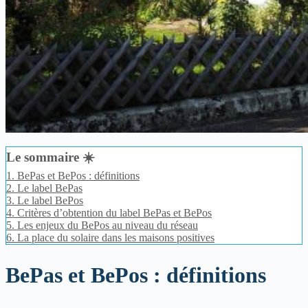
Le sommaire ☀️
1.
BePas et BePos : définitions
2.
Le label BePas
3.
Le label BePos
4.
Critères d’obtention du label BePas et BePos
5.
Les enjeux du BePos au niveau du réseau
6.
La place du solaire dans les maisons positives
BePas et BePos : définitions