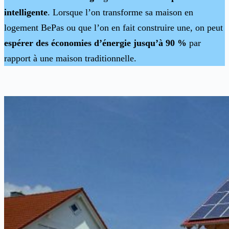
intelligente
. Lorsque l’on transforme sa maison en
logement BePas ou que l’on en fait construire une, on peut
espérer des économies d’énergie jusqu’à 90 %
par
rapport à une maison traditionnelle.