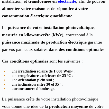
installation, et
transformée en
électricité
, afin de pouvoir
alimenter votre maison
et de
répondre à votre
consommation électrique quotidienne
.
La
puissance de votre installation photovoltaïque
,
mesurée en kilowatt-crête
(
kWc
), correspond à la
puissance maximale de production électrique
garantie
par vos panneaux solaires
dans des conditions optimales
.
Ces
conditions optimales
sont les suivantes :
une
irradiation solaire de 1 000 W/m²
;
une
température extérieure de 25 °C
;
une
orientation plein sud
;
une
inclinaison entre 30 et 35 °
;
aucune source d’ombrage
.
La puissance crête de votre installation photovoltaïque
vous donne une idée de la
production moyenne
de votre