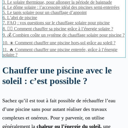
3.
Le solaire thermique, pour allonger la période de baignade
4.
Le dôme solaire : l’accessoire idéal des piscines semi-enterrées
5.
Le tapis solaire pour un chauffage d’appoint
6.
L’abri de piscine
7.
FAQ : vos questions sur le chauffage solaire pour piscine
8.
🏊‍♂️ Comment chauffer sa piscine grâce à l’énergie solaire ?
9.
💰 Combien coûte un système de chauffage solaire pour piscine ?
10.
☀️ Comment chauffer une piscine hors-sol grâce au soleil ?
11.
🔥 Comment chauffer une piscine enterrée, grâce à l’énergie
solaire ?
Chauffer une piscine avec le
soleil : c’est possible ?
Sachez qu’il est tout à fait possible de réchauffer l’eau
d’une piscine sans pour autant réaliser des travaux
complexes et onéreux. Pour y parvenir, on utilise
généralement la
chaleur ou l’énergie du soleil,
une