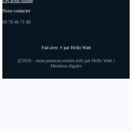
Les actus solaire
Nous contacter
09 78 46 71 88
Fait avec ⚡ par Hello Watt
@2026 – mon-panneau-solaire.info par Hello Watt. |
Mentions légales