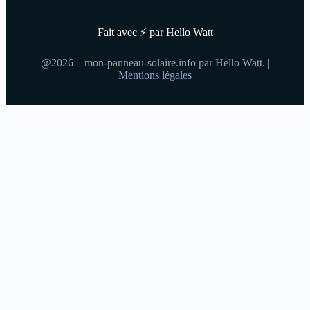
Fait avec ⚡ par Hello Watt
@2026 – mon-panneau-solaire.info par Hello Watt. |
Mentions légales