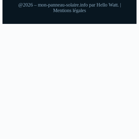
@2026 – mon-panneau-solaire.info par Hello Watt. |
Mentions légales