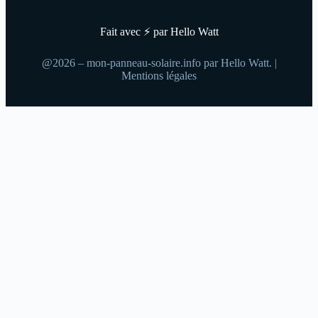
Fait avec ⚡ par Hello Watt
@2026 – mon-panneau-solaire.info par Hello Watt. |
Mentions légales