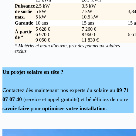
Puissance
2,5 kW
3,5 kW
de sortie
5 kW
7 kW
3,8
max.
5 kW
10,5 kW
Garantie
10 ans
15 ans
15 
5 628 €
7 260 €
À partir
6 970 €
8 960 €
6 6
de *
9 050 €
11 830 €
* Matériel et main d’œuvre, prix des panneaux solaires
exclus
Un projet solaire en tête ?
Contactez dès maintenant nos experts du solaire au
09 71
07 07 40
(service et appel gratuits) et bénéficiez de notre
savoir-faire
pour
optimiser votre installation
.