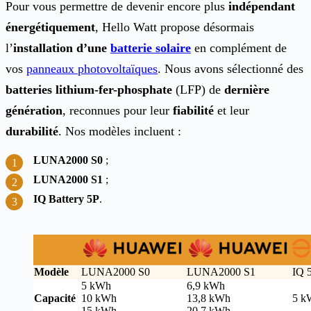
Pour vous permettre de devenir encore plus
indépendant
énergétiquement
, Hello Watt propose désormais
l’
installation d’une
batterie solaire
en complément de
vos
panneaux photovoltaïques
. Nous avons sélectionné des
batteries lithium-fer-phosphate
(LFP) de
dernière
génération
, reconnues pour leur
fiabilité
et leur
durabilité
. Nos modèles incluent :
LUNA2000 S0
;
LUNA2000 S1
;
IQ Battery 5P
.
Modèle
LUNA2000 S0
LUNA2000 S1
IQ 
5 kWh
6,9 kWh
Capacité
10 kWh
13,8 kWh
5 k
15 kWh
20,7 kWh