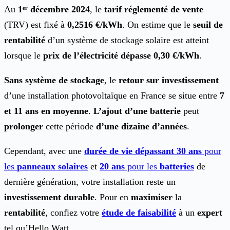
Au
1ᵉʳ décembre 2024
, le
tarif réglementé de vente
(TRV) est fixé à
0,2516 €/kWh
. On estime que le
seuil de
rentabilité
d’un système de stockage solaire est atteint
lorsque le
prix de l’électricité dépasse 0,30 €/kWh
.
Sans système de stockage
, le
retour sur investissement
d’une installation photovoltaïque en France se situe entre
7
et 11 ans en moyenne
.
L’ajout d’une batterie
peut
prolonger
cette période
d’une dizaine d’années
.
Cependant, avec une
durée de vie dépassant 30 ans
pour
les
panneaux solaires
et
20 ans
pour les
batteries
de
dernière génération, votre installation reste un
investissement durable
. Pour en
maximiser
la
rentabilité
, confiez votre
étude de faisabilité
à un
expert
tel qu’Hello Watt.