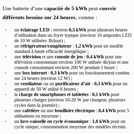
Une batterie d’une
capacité de 5 kWh
peut
couvrir
différents besoins sur 24 heures
, comme :
un
éclairage LED
: environ
0,3 kWh
pour plusieurs heures
d’utilisation dans un foyer typique (environ 10 ampoules LED
de 10 W utilisées 3h/jour) ;
un
réfrigérateur/congélateur
:
1,2 kWh
pour un modèle
standard à haute efficacité énergétique ;
une
télévision
et une
console de jeu
:
0,4 kWh
pour une
télévision consommant environ 100 W utilisée 4h/jour et une
console consommant environ 200 W pendant 1 heure ;
une
box internet
:
0,3 kWh
pour un fonctionnement continu
sur 24 heures (environ 12 W) ;
un
ventilateur
ou un
purificateur d’air
:
0,3 kWh
pour un
appareil de 50 W utilisé 6 heures ;
la
charge de smartphones et tablettes
:
0,1 kWh
pour
plusieurs charges (environ 10-20 W par chargeur, plusieurs
cycles dans la journée) ;
une
cafetière
ou une
bouilloire électrique
:
0,4 kWh
pour 5
utilisations en moyenne ;
un
lave-vaisselle en cycle économique
:
1,0 kWh
pour un
cycle unique, consommation moyenne des modèles récents.