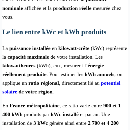
nominale
affichée et la
production réelle
mesurée chez
vous.
Le lien entre kWc et kWh produits
La
puissance installée
en
kilowatt-crête
(kWc) r
eprésente
la
capacité maximale
de votre installation. Les
kilowattheures
(kWh), eux, mesurent l’
énergie
réellement produite
. Pour estimer les
kWh annuels
, on
applique un
ratio régional
, directement lié au
potentiel
solaire
de votre région
.
En
France métropolitaine
, ce ratio varie entre
900 et 1
400 kWh
produits par
kWc installé
et par an. Une
installation de
3 kWc
génère ainsi entre
2 700 et 4 200