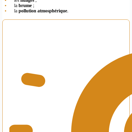
les
nuages
;
la
brume
;
la
pollution atmosphérique
.