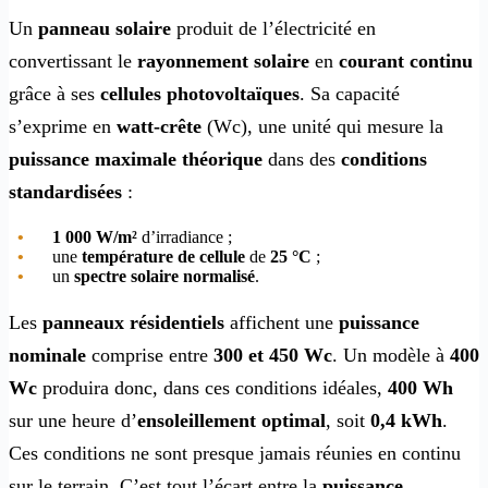
Un
panneau solaire
produit de l’électricité en
convertissant le
rayonnement solaire
en
courant continu
grâce à ses
cellules photovoltaïques
. Sa capacité
s’exprime en
watt-crête
(Wc), une unité qui mesure la
puissance maximale théorique
dans des
conditions
standardisées
:
1 000 W/m²
d’irradiance ;
une
température de cellule
de
25 °C
;
un
spectre solaire normalisé
.
Les
panneaux résidentiels
affichent une
puissance
nominale
comprise entre
300 et 450 Wc
. Un modèle à
400
Wc
produira donc, dans ces conditions idéales,
400 Wh
sur une heure d’
ensoleillement optimal
, soit
0,4 kWh
.
Ces conditions ne sont presque jamais réunies en continu
sur le terrain. C’est tout l’écart entre la
puissance