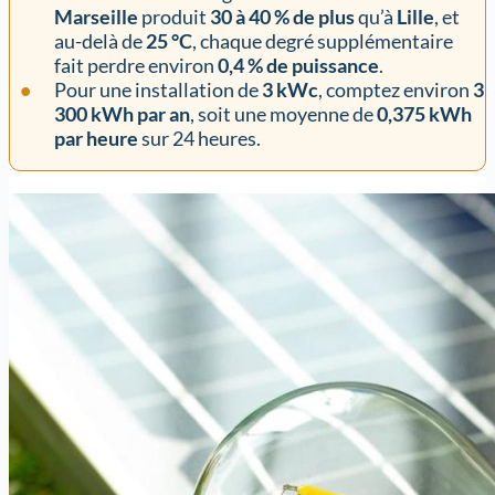
Marseille
produit
30 à 40 % de plus
qu’à
Lille
, et
au-delà de
25 °C
, chaque degré supplémentaire
fait perdre environ
0,4 % de puissance
.
Pour une installation de
3 kWc
, comptez environ
3
300 kWh par an
, soit une moyenne de
0,375 kWh
par heure
sur 24 heures.