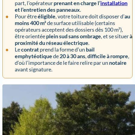
part, l’opérateur
prenant en charge l’
installation
et l’entretien des panneaux
.
Pour être
éligible
, votre toiture doit disposer d’
au
moins 400 m²
de surface utilisable (certains
opérateurs acceptent des dossiers dès 100 m²),
être orientée
plein sud sans ombrage
, et se situer
à
proximité du réseau électrique
.
Le
contrat
prend la forme d’un
bail
emphytéotique
de
20 à 30 ans
,
difficile à rompre
,
d’où l’importance de le faire relire par un
notaire
avant signature.