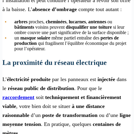
l’installation et peut conduire l’opérateur à revoir son offre
à la baisse. L’
absence d’ombrage
compte tout autant :
arbres
proches,
cheminées
,
lucarnes
,
antennes
ou
bâtiments
voisins peuvent
disqualifier une toiture
si leur
ombre couvre une part significative de la surface disponible ;
un
masque solaire
même partiel entraîne des
pertes de
production
qui fragilisent l’équilibre économique du projet
pour l’opérateur.
La proximité du réseau électrique
L’
électricité produite
par les panneaux est
injectée
dans
le
réseau public de distribution
. Pour que le
raccordement
soit
techniquement et financièrement
viable
, votre bien doit se situer
à une distance
raisonnable
d’un
poste de transformation
ou d’une
ligne
moyenne tension
. En pratique, quelques
centaines de
mètres
.